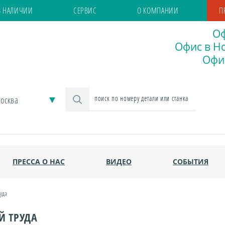
В НАЛИЧИИ
СЕРВИС
О КОМПАНИИ
П
Оф
Офис в Но
Офис
осква
ПРЕССА О НАС
ВИДЕО
СОБЫТИЯ
уда
Й ТРУДА