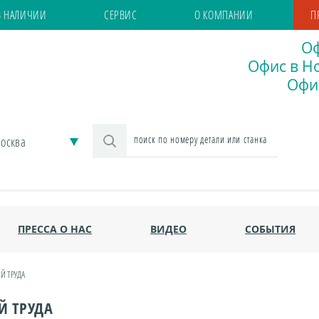
В НАЛИЧИИ
СЕРВИС
О КОМПАНИИ
П
Оф
Офис в Но
Офис
осква
ПРЕССА О НАС
ВИДЕО
СОБЫТИЯ
Й ТРУДА
Й ТРУДА