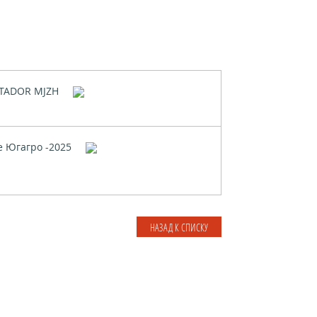
TADOR MJZH
е Югагро -2025
НАЗАД К СПИСКУ