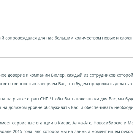
рый сопровождался для нас большим количеством новых и сложн
нное доверие к компании Бюлер, каждый из сотрудников которо
ответственностью заверяем Вас, что будем продолжать делать э
а на рынке стран СНГ. Чтобы быть полезными для Вас, мы бу
бы на должном уровне обслуживать Вас и обеспечивать необход
еет сервисные станции в Киеве, Алма-Ате, Новосибирске и Мо
еврале 2015 года, для которой мы на данный момент ищем руко