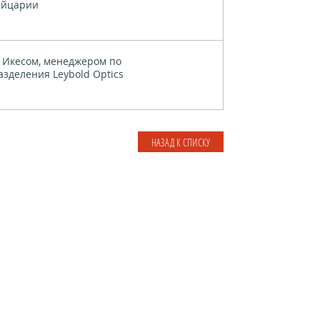
ейцарии
 Икесом, менеджером по
зделения Leybold Optics
НАЗАД К СПИСКУ